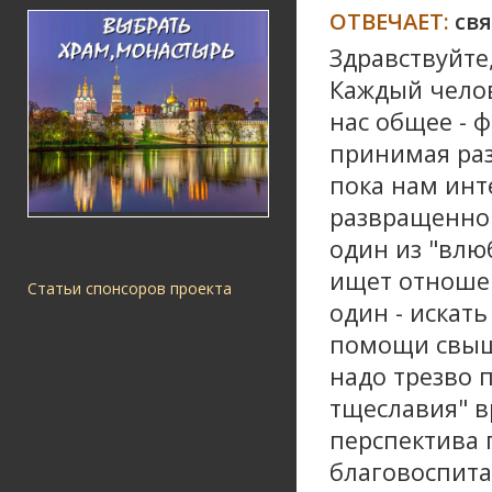
ОТВЕЧАЕТ:
св
Здравствуйте
Каждый челове
нас общее - 
принимая раз
пока нам инт
развращенном
один из "влюб
ищет отношен
Статьи спонсоров проекта
один - искат
помощи свыше
надо трезво 
тщеславия" в
перспектива 
благовоспита