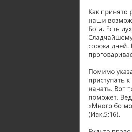
Как принято 
наши возможн
Бога. Есть ду
Сладчайшему"
сорока дней.
проговаривае
Помимо указа
приступать к
начать. Вот 
поможет. Вед
«Много бо мо
(Иак.5:16).
Будьте правед