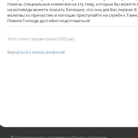
помочь специальные книжечки на эту тему, которые Вы можете 
на исповеди можете сказать батюшке, что она для Вас первая. 
молитвы ко причастию и натощак приступайте на службе к Таинст
Помоги Господи достойно подготовиться!
Этот ответ просмотрели 2555 раз.
Вернуться к списку вопросов
© Создание и тех. поддержка: Проект «Епархия»