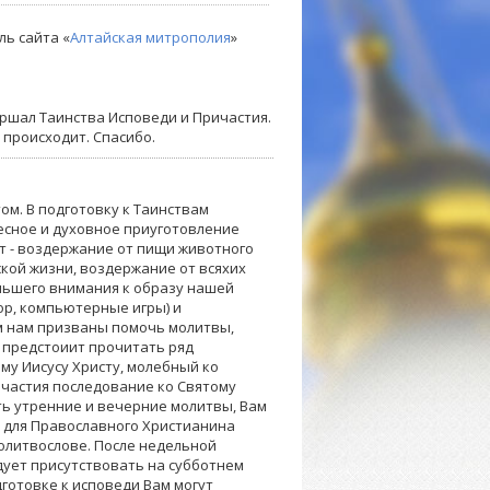
ль сайта «
Алтайская митрополия
»
вершал Таинства Исповеди и Причастия.
 происходит. Спасибо.
ом. В подготовку к Таинствам
есное и духовное приуготовление
ст - воздержание от пищи животного
еской жизни, воздержание от всяхих
ольшего внимания к образу нашей
ор, компьютерные игры) и
м нам призваны помочь молитвы,
 предстоиит прочитать ряд
му Иисусу Христу, молебный ко
ичастия последование ко Святому
ь утренние и вечерние молитвы, Вам
 для Православного Христианина
олитвослове. После недельной
дует присутствовать на субботнем
дготовке к исповеди Вам могут