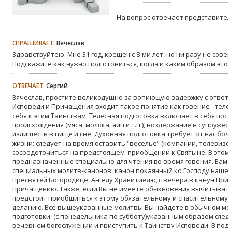
На вопрос отвечает представите
СПРАШИВАЕТ:
Вячеслав
Здравствуйтею. Мне 31 год, крещен с 8-ми лет, но ни разу не со
Подскажите как нужно подготовиться, когда и каким образом это
ОТВЕЧАЕТ:
Сергий
Вячеслав, простите великодушно за вопиющую задержку с ответ
Исповеди и Причащения входит такое понятие как говение - тел
себя к этим Таинствам. Телесная подготовка включает в себя по
происхождения (мяса, молока, яиц и т.п.), воздержание в супруж
излишеств в пище и сне. Духовная подготовка требует от нас б
жизни: следует на время оставить "веселье" (компании, телевиз
сосредоточиться на предстоящем приобщении к Святыне. В это
предназначенные специально для чтения во время говения. Вам
специальных молитв-канонов: канон покаянный ко Господу наше
Пресвятей Богородице, Ангелу Хранитиелю, с вечера в канун Пр
Причащению. Также, если Вы не имеете обыкновения вычитыват
предстоит приобщиться к этому обязательному и спасительному
деланию. Все вышеуказанные молитвы Вы найдете в обычном м
подготовки (с понедельника по субботу)указанным образом сле
вечернем богослужении и приступить к Таинству Исповеди. В по