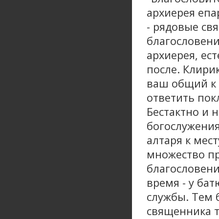
архиерея епа
- рядовые св
благословени
архиерея, ест
после. Клирик
ваш общий к 
ответить пок
Бестактно и 
богослужения
алтаря к мес
множество пр
благословение
время - у ба
службы. Тем 
священника т