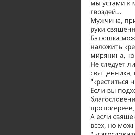
мы устами к 
гвоздей...
Мужчина, при
руки священни
Батюшка може
наложить кре
мирянина, ко
Не следует л
священника, 
"креститься 
Если вы подх
благословени
протоиереев,
А если свяще
всех, но мож
"Благословит