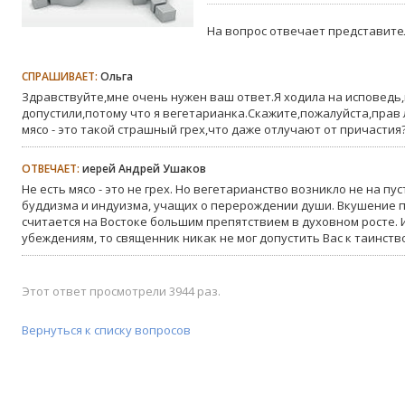
На вопрос отвечает представите
СПРАШИВАЕТ:
Ольга
Здравствуйте,мне очень нужен ваш ответ.Я ходила на исповедь,
допустили,потому что я вегетарианка.Скажите,пожалуйста,прав
мясо - это такой страшный грех,что даже отлучают от причасти
ОТВЕЧАЕТ:
иерей Андрей Ушаков
Не есть мясо - это не грех. Но вегетарианство возникло не на пу
буддизма и индуизма, учащих о перерождении души. Вкушение п
считается на Востоке большим препятствием в духовном росте. 
убеждениям, то священник никак не мог допустить Вас к таинст
Этот ответ просмотрели 3944 раз.
Вернуться к списку вопросов