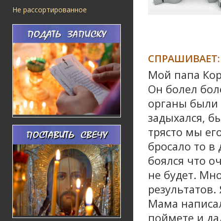
Не рассортированное
СПРАШИВАЕТ:
Мой папа Кор
Он болел боле
органы были 
задыхался, б
трясто мы его
бросало то в 
боялся что о
не будет. Мн
результатов.
Мама написал
поймете и да