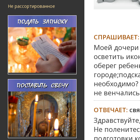
Не рассортированное
СПРАШИВАЕТ:
Моей дочери 4
осветить икон
оберег ребен
городе;подск
необходимо? 
не венчались
ОТВЕЧАЕТ:
св
Здравствуйте,
Не поленитес
подготовки к