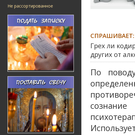
Не рассортированное
СПРАШИВАЕТ:
Грех ли коди
других от ал
По поводу
определен
противор
сознание
психоте
Использует