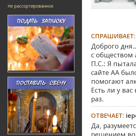
Не рассортированное
СПРАШИВАЕТ:
Доброго дня.
с обществом 
П.С.: Я пытал
сайте АА был
помогают алк
Есть ли у ва
раз.
ОТВЕЧАЕТ:
iе
Да, разумеет
решением воп