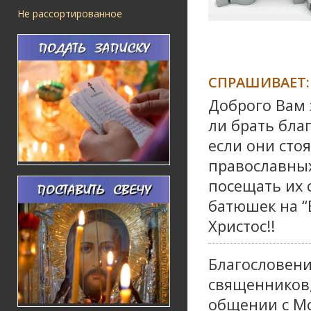
Не рассортированное
СПРАШИВАЕТ:
Доброго Вам 
ли брать благ
если они сто
православных,
посещать их 
батюшек на “
Христос!!
Благословени
священников,
общении с М