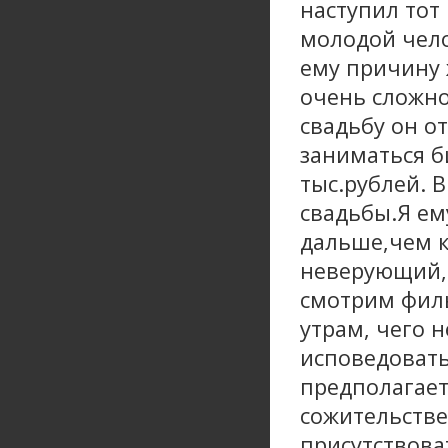
наступил тот
молодой чело
ему причину 
очень сложно
свадьбу он о
заниматься би
тыс.рублей. 
свадьбы.Я ем
дальше,чем к
неверующий,
смотрим фил
утрам, чего н
исповедовать
предполагает
сожительстве
присутствова