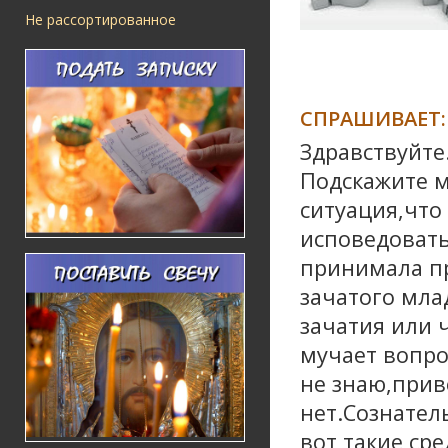
Не рассортированное
СПРАШИВАЕТ:
Здравствуйте
Подскажите м
ситуация,что
исповедовать
принимала пр
зачатого мла
зачатия или 
мучает вопро
не знаю,прив
нет.Сознател
вот такие ср