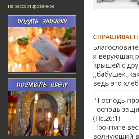
Не рассортированное
СПРАШИВАЕТ:
Благословите
я верующая,р
крышей с дру
,,бабушек,,к
ведь это хле
" Господь пр
Господь защи
(Пс.26:1)
Прочтите вес
волнующий ва