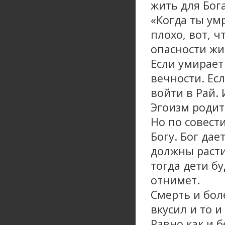
жить для Бог
«Когда ты ум
плохо, вот, ч
опасности жи
Если умирает 
вечности. Ес
войти в Рай. 
Эгоизм родит
Но по совест
Богу. Бог дае
должны расти
тогда дети бу
отнимет.
Смерть и бол
вкусил и то и
Равно как и 