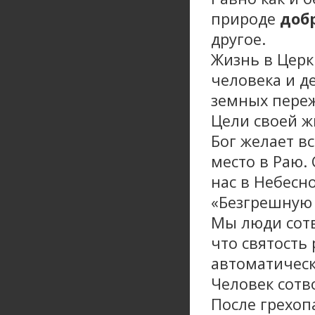
природе
доб
другое.
Жизнь в Церк
человека и де
земных переж
Цели своей жи
Бог желает в
место в Раю.
нас в Небесн
«Безгрешную 
Мы люди сотв
что святость 
автоматическ
Человек сотв
После грехоп