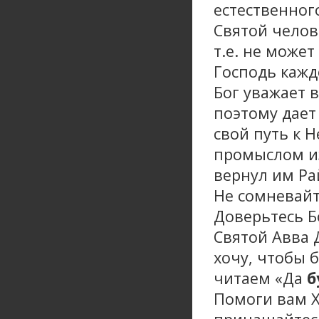
естественног
Святой челов
т.е. не может
Господь кажд
Бог уважает 
поэтому дает
свой путь к Н
промыслом из
вернул им Ра
Не сомневайт
Доверьтесь Б
Святой Авва 
хочу, чтобы б
читаем «Да
б
Помоги вам Х