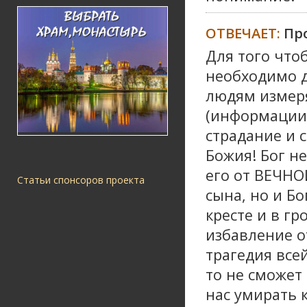
ОТВЕЧАЕТ:
Про
Для того что
необходимо д
людям измеря
(информации)
страдание и 
Божия! Бог не
его от ВЕЧНО
Статьи спонсоров проекта
сына, но и Бо
кресте и в г
избавление от
трагедия всей
то не сможет
нас умирать 