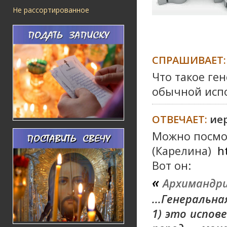
Не рассортированное
СПРАШИВАЕТ:
Что такое ге
обычной исп
ОТВЕЧАЕТ:
ие
Можно посмот
(Карелина)
h
Вот он:
«
Архимандр
...Генеральн
1) это испов