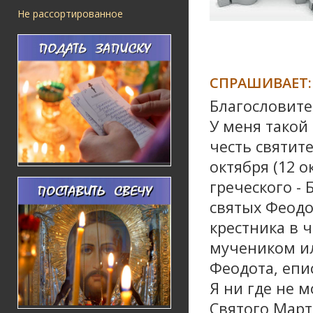
Не рассортированное
СПРАШИВАЕТ:
Благословите
У меня такой
честь святит
октября (12 о
греческого -
святых Феодо
крестника в 
мучеником и
Феодота, епи
Я ни где не 
Святого Март