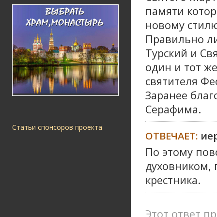
памяти котор
новому стилю
Правильно ли
Турский и Св
один и тот же
святителя Фе
Заранее благ
Серафима.
Статьи спонсоров проекта
ОТВЕЧАЕТ:
ие
По этому пов
духовником, 
крестника.
Этот ответ пр