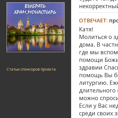
некорректный
ОТВЕЧАЕТ:
пр
Катя!
Молиться о з
дома. В частн
где мы вспом
помощи Божие
здравии Спас
Статьи спонсоров проекта
помощь Вы бо
литургию. Еж
длительного 
можно спроси
Если у Вас н
среди своих 