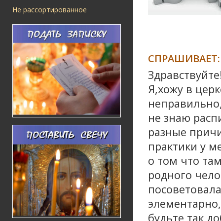
Не рассортированное
СПРАШИВАЕТ:
Здравствуйте
Я,хожу в цер
неправильно,
не знаю расп
разные причи
практики у м
о том что та
родного чело
посоветовала
элементарно,
будьте так д