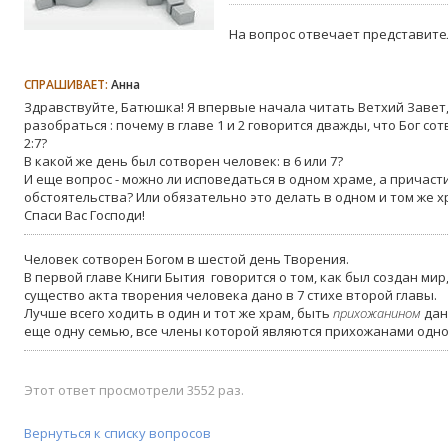
На вопрос отвечает представите
СПРАШИВАЕТ:
Анна
Здравствуйте, Батюшка! Я впервые начала читать Ветхий Завет
разобраться : почему в главе 1 и 2 говорится дважды, что Бог сотв
2:7?
В какой же день был сотворен человек: в 6 или 7?
И еще вопрос - можно ли исповедаться в одном храме, а причасти
обстоятельства? Или обязательно это делать в одном и том же 
Спаси Вас Господи!
Человек сотворен Богом в шестой день Творения.
В первой главе Книги Бытия говорится о том, как был создан мир, 
существо акта творения человека дано в 7 стихе второй главы.
Лучше всего ходить в один и тот же храм, быть
прихожанином
дан
еще одну семью, все члены которой являются прихожанами одно
Этот ответ просмотрели 3552 раз.
Вернуться к списку вопросов