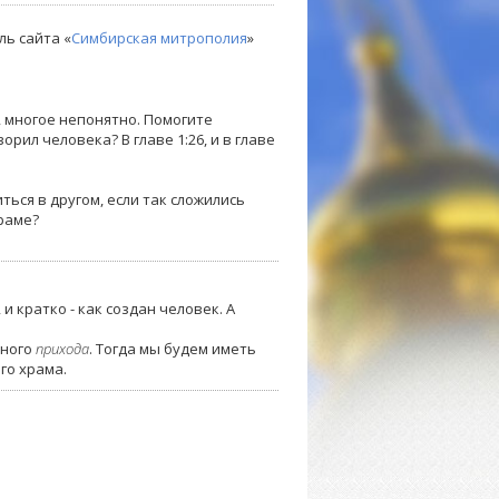
ль сайта «
Симбирская митрополия
»
, многое непонятно. Помогите
орил человека? В главе 1:26, и в главе
ться в другом, если так сложились
храме?
и кратко - как создан человек. А
ного
прихода
. Тогда мы будем иметь
го храма.