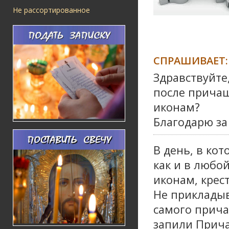
Не рассортированное
СПРАШИВАЕТ:
Здравствуйте
после причащ
иконам?
Благодарю за
В день, в ко
как и в любо
иконам, крес
Не прикладыв
самого прича
запили Прича