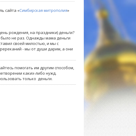
ль сайта «
Симбирская митрополия
»
ень рождения, на праздники) деньги?
ак было не раз. Однажды мама деньги
ставил своей милостью, и мы с
пререканий - мы от души дарим, а они
райтесь помогать им другим способом,
летворении каких-либо нужд.
пользовать только деньги.