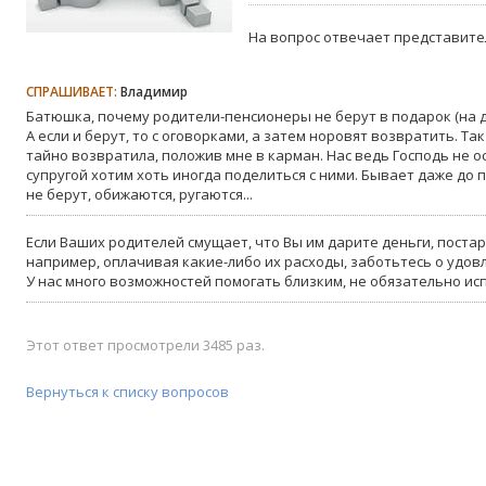
На вопрос отвечает представите
СПРАШИВАЕТ:
Владимир
Батюшка, почему родители-пенсионеры не берут в подарок (на д
А если и берут, то с оговорками, а затем норовят возвратить. Т
тайно возвратила, положив мне в карман. Нас ведь Господь не о
супругой хотим хоть иногда поделиться с ними. Бывает даже до 
не берут, обижаются, ругаются...
Если Ваших родителей смущает, что Вы им дарите деньги, поста
например, оплачивая какие-либо их расходы, заботьтесь о удов
У нас много возможностей помогать близким, не обязательно ис
Этот ответ просмотрели 3485 раз.
Вернуться к списку вопросов