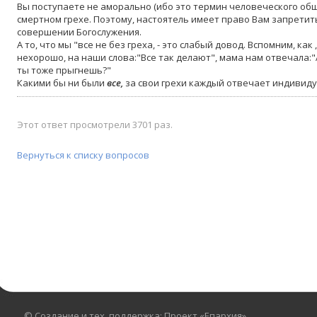
Вы поступаете не аморально (ибо это термин человеческого обще
смертном грехе. Поэтому, настоятель имеет право Вам запретить
совершении Богослужения.
А то, что мы "все не без греха, - это слабый довод. Вспомним, как
нехорошо, на наши слова:"Все так делают", мама нам отвечала:"А 
ты тоже прыгнешь?"
Какими бы ни были
все,
за
свои грехи каждый отвечает индивиду
Этот ответ просмотрели 3701 раз.
Вернуться к списку вопросов
© Создание и тех. поддержка: Проект «Епархия»