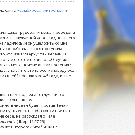
ль сайта «
Симбирская митрополия
»
 была даже трудовая книжка, проведена
а жить с мужчиной через год после его
не ладилось, и он ушёл жить ко мне.
ь в хор.Сказал, что я поступила
то что, вам “сверху” так велели?(я
что там об этом не знают...Отлучил
онять меня, почему он так поступил?
да, знаю, что это плохо, исповедуюсь
и своей? прошло уже 4,5 года, и я не
щий в нем, подлежит отлучению от
постолом Павлом:
тойно, виновен будет против Тела и
м пусть ест от хлеба сего и пьет из
ие себе, не рассуждая о Теле
мирает
". (1Кор. 11:27-29)
их же интересах, чтобы Вы не