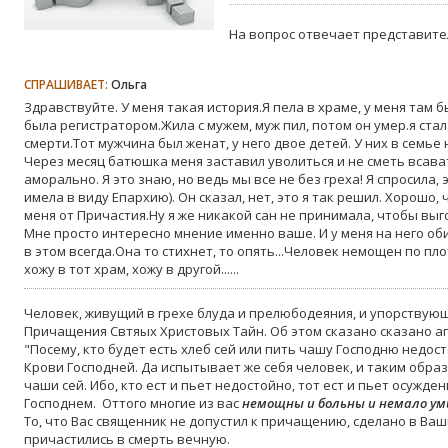
На вопрос отвечает представите
СПРАШИВАЕТ:
Ольга
Здравствуйте. У меня такая история.Я пела в храме, у меня там
была регистратором.Жила с мужем, муж пил, потом он умер.я стал
смерти.Тот мужчина был женат, у него двое детей. У них в семье 
Через месяц батюшка меня заставил уволиться и не сметь всават
аморально. Я это знаю, но ведь мы все не без греха! Я спросила, э
имела в виду Епархию). Он сказал, нет, это я так решил. Хорошо, 
меня от Причастия.Ну я же никакой сан не принимала, чтобы выг
Мне просто интересно мнение именно ваше. И у меня на него оби
в этом всегда.Она то стихнет, то опять...Человек немощен по плот
хожу в тот храм, хожу в другой......
Человек, живущий в грехе блуда и прелюбодеяния, и упорствую
Причащения Свтяых Христовых Тайн. Об этом сказано сказано а
"Посему, кто будет есть хлеб сей или пить чашу Господню недос
Крови Господней. Да испытывает же себя человек, и таким образо
чаши сей. Ибо, кто ест и пьет недостойно, тот ест и пьет осужден
Господнем. Оттого многие из вас
немощны и больны и немало у
То, что Вас священник не допустил к причащению, сделано в Ваш
причастились в смерть вечную.