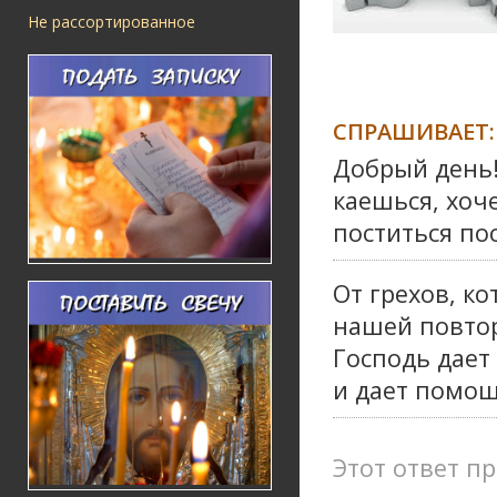
Не рассортированное
СПРАШИВАЕТ:
Добрый день!
каешься, хоч
поститься по
От грехов, к
нашей повтор
Господь дает
и дает помощь
Этот ответ пр