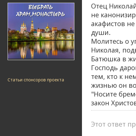
Отец Николай
не канонизир
акафистов не
души.
Молитесь о 
Николая, под
Батюшка в ж
Господь даро
тем, кто к н
Статьи спонсоров проекта
жизнью он во
"Носите брем
закон Христов"
Этот ответ пр