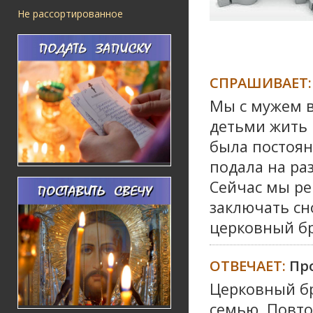
Не рассортированное
СПРАШИВАЕТ:
Мы с мужем в
детьми жить к
была постоянн
подала на раз
Сейчас мы ре
заключать сн
церковный бра
ОТВЕЧАЕТ:
Пр
Церковный бр
семью. Повт