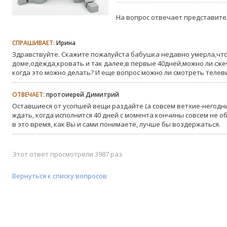
На вопрос отвечает представите
СПРАШИВАЕТ:
Ирина
Здравствуйте. Скажите пожалуйста бабушка недавно умерла,что
доме,одежда,кровать и так далее,в первые 40дней,можно ли сже
когда это можно делать? И еще вопрос можно ли смотреть телеви
ОТВЕЧАЕТ:
протоиерей Димитрий
Оставшиеся от усопшей вещи раздайте (а совсем ветхие-негодны
ждать, когда исполнится 40 дней с момента кончины совсем не 
в это время, как Вы и сами понимаете, лучше бы воздержаться.
Этот ответ просмотрели 3987 раз.
Вернуться к списку вопросов