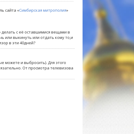
ль сайта «
Симбирская митрополия
»
 делать с её оставшимися вещами в
чь или выкинуть или отдать кому то,и
зор в эти 40дней?
е можете и выбросить). Для этого
обязательно. От просмотра телевизова