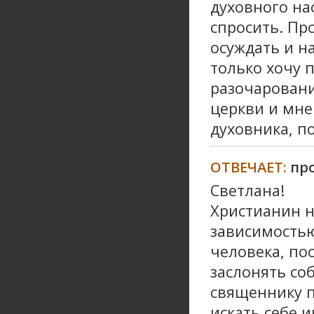
духовного нас
спросить. Пр
осуждать и н
только хочу п
разочаровани
церкви и мне
духовника, по
ОТВЕЧАЕТ:
пр
Светлана!
Христианин н
зависимостью
человека, по
заслонять соб
священнику п
искать себе 