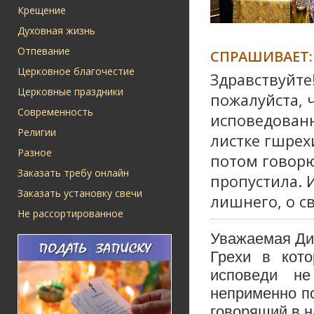
Крещение
Духовная жизнь
Отпевание
СПРАШИВАЕТ:
Церковное благочестие
Здравствуйте
Церковные праздники
пожалуйста, 
Современность
исповедованн
Религии
листке гшрех
Разное
потом говорю
Заказать требу онлайн
пропустила. 
Заказать установку свечи
лишнего, о с
Не рассортированное
Уважаемая Ди
Грехи в кото
исповеди н
неприменно по
говорящий в н