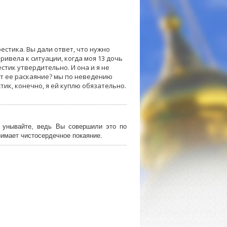
естика. Вы дали ответ, что нужно
ривела к ситуации, когда моя 13 дочь
стик утвердительно. И она и я не
мет ее раскаяние? мы по неведению
тик, конечно, я ей куплю обязательно.
е унывайте, ведь Вы совершили это по
нимает чистосердечное покаяние.