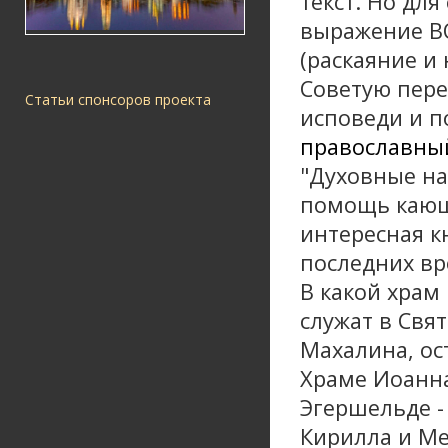
текст. Но дл
выражение В
(раскаяние и
Советую пере
Статьи спонсоров проекта
исповеди и п
православный
"Духовные нас
помощь кающи
интересная к
последних вр
В какой храм
служат в Свя
Махалина, ост
Храме Иоанна
Эгершельде -
Кирилла и Ме