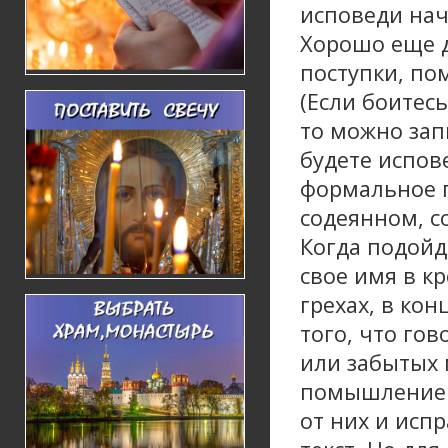
исповеди нач
Хорошо еще д
поступки, по
(Если боитес
то можно зап
будете испове
формальное п
содеянном, с
Когда подойд
свое имя в кр
грехах, в ко
того, что го
или забытых 
помышлением
от них и исп