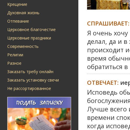
Крещение
Духовная жизнь
Отпевание
СПРАШИВАЕТ:
Церковное благочестие
Я очень хочу
Церковные праздники
делал, да и в
Современность
происходит и
Религии
время обычно
Разное
обратиться в
Заказать требу онлайн
Заказать установку свечи
ОТВЕЧАЕТ:
ие
Не рассортированное
Исповедь обы
богослужения
Лучше всего 
времени спок
когда испове