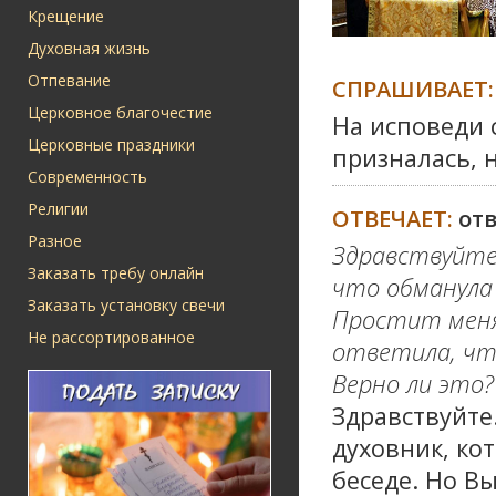
Крещение
Духовная жизнь
Отпевание
СПРАШИВАЕТ:
Церковное благочестие
На исповеди с
Церковные праздники
призналась, 
Современность
Религии
ОТВЕЧАЕТ:
от
Разное
Здравствуйте.
Заказать требу онлайн
что обманула 
Заказать установку свечи
Простит меня 
Не рассортированное
ответила, чт
Верно ли это?
Здравствуйте
духовник, ко
беседе. Но В