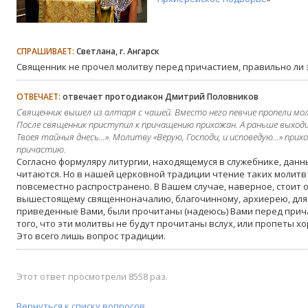
СПРАШИВАЕТ:
Светлана, г. Ангарск
Священник не прочел молитву перед причастием, правильно ли 
ОТВЕЧАЕТ:
отвечает протодиакон Дмитрий Половников
Священник вышел из алтаря с чашей. Вместо него певчие пропели молит
После священник приступил к причащению прихожан. А раньше выходил
Твоея тайныя днесь...». Молитву «Верую, Господи, и исповедую...» пр
причастию.
Согласно формуляру литургии, находящемуся в служебнике, дан
читаются. Но в нашей церковной традиции чтение таких молитв
повсеместно распространено. В Вашем случае, наверное, стоит 
вышестоящему священноначалию, благочинному, архиерею, для 
приведенные Вами, были прочитаны (надеюсь) Вами перед при
того, что эти молитвы не будут прочитаны вслух, или пропеты хо
Это всего лишь вопрос традиции.
Этот ответ просмотрели 8558 раз.
Вернуться к списку вопросов