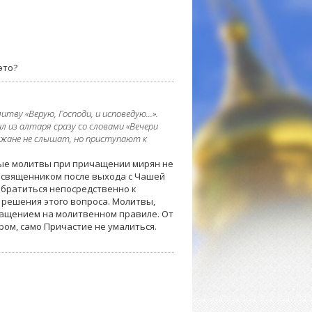
это?
ву «Верую, Господи, и исповедую...».
 из алтаря сразу со словами «Вечери
ихожане не слышат, но приступают к
ные молитвы при причащении мирян не
 священником после выхода с Чашей
обратиться непосредственно к
решения этого вопроса. Молитвы,
чащением на молитвенном правиле. От
ром, само Причастие не умалиться.