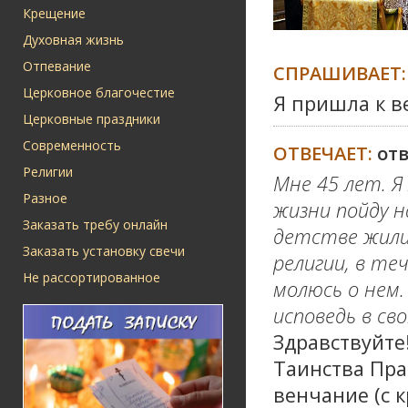
Крещение
Духовная жизнь
Отпевание
СПРАШИВАЕТ:
Церковное благочестие
Я пришла к в
Церковные праздники
Современность
ОТВЕЧАЕТ:
от
Религии
Мне 45 лет. Я
Разное
жизни пойду н
Заказать требу онлайн
детстве жили 
Заказать установку свечи
религии, в те
Не рассортированное
молюсь о нем.
исповедь в св
Здравствуйте
Таинства Пра
венчание (с 