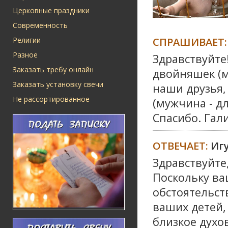
Церковные праздники
Современность
СПРАШИВАЕТ:
Религии
Разное
Здравствуйте
Заказать требу онлайн
двойняшек (м
Заказать установку свечи
наши друзья,
Не рассортированное
(мужчина - дл
Спасибо. Гал
ОТВЕЧАЕТ:
Иг
Здравствуйте
Поскольку ва
обстоятельст
ваших детей,
близкое духо