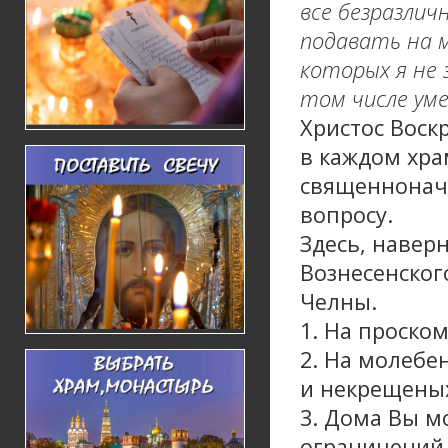
все безразлич
подавать на м
которых я не 
том числе ум
Христос Воск
в каждом хра
священнонач
вопросу.
Здесь, навер
Вознесенског
Челны.
1. На проско
2. На молебе
и некрещены
3. Дома Вы мо
ограничений.