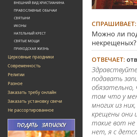
ВНЕШНИЙ ВИД ХРИСТИАНИНА
ПРАВОСЛАВНЫЕ ОБЫЧАИ
СВЯТЫНИ
СПРАШИВАЕТ:
ИКОНЫ
Можно ли под
НАТЕЛЬНЫЙ КРЕСТ
некрещеных?
СВЯТЫЕ МОЩИ
ПРИХОДСКАЯ ЖИЗНЬ
Церковные праздники
ОТВЕЧАЕТ:
от
Современность
Здравствуйте
Религии
подавать зап
Разное
обязательно, 
Заказать требу онлайн
том что у ме
Заказать установку свечи
многих из них
Не рассортированное
крещены они и
такие вот не
нет, я с детс