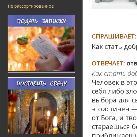
Не рассортированное
СПРАШИВАЕТ:
Как стать до
ОТВЕЧАЕТ:
от
Как стать доб
Человек в эт
себя либо зло
выбора для с
эгоистичен —
от Бога, и тв
стараешься б
приближаешь 