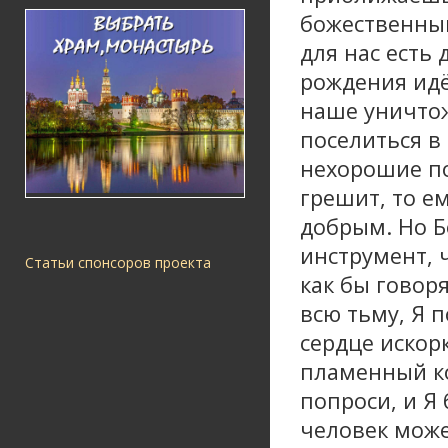
божественный
для нас есть 
рождения идё
наше уничтож
поселиться в
нехорошие по
грешит, то е
добрым. Но Б
инструмент, 
Статьи спонсоров проекта
как бы говоря
всю тьму, Я 
сердце искор
пламенный ко
попроси, и Я 
человек может