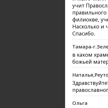
учит Правосл
правильного 
филиокве, уч
Насколько и 
Спасибо.
Тамара-г.Зел
в каком храм
божьей мате
Наталья,Реуто
Здравствуйте
православно
Ольга