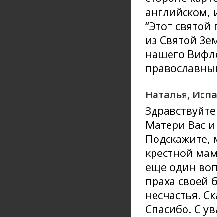
английском, 
“Этот святой
из Святой Зе
нашего Вифле
православным
Наталья, Испа
Здравствуйте
Матери Вас и 
Подскажите, 
крестной мам
еще один воп
праха своей 
несчастья. С
Спасибо. С у