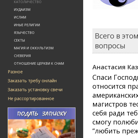
КАТОЛИЧЕСТВО
ИУДАИЗМ
ИСЛАМ
ИНЫЕ РЕЛИГИИ
ЯЗЫЧЕСТВО
Всего в это
СЕКТЫ
вопросы
МАГИЯ И ОККУЛЬТИЗМ
СУЕВЕРИЯ
ОТНОШЕНИЕ ЦЕРКВИ К СНАМ
Анастасия Ка
Разное
Спаси Господ
Заказать требу онлайн
относится пр
Заказать установку свечи
американских
Не рассортированное
магистров те
себя ради теб
смогу полюби
“любить прежд