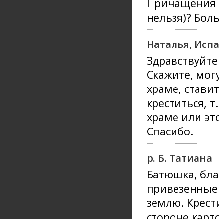
Причащения –
нельзя)? Бол
Наталья, Испа
Здравствуйте
Скажите, могу
храме, стави
креститься, т
храме или эт
Спасибо.
р. Б. Татиана
Батюшка, бла
привезенные 
землю. Крест
стороне карт