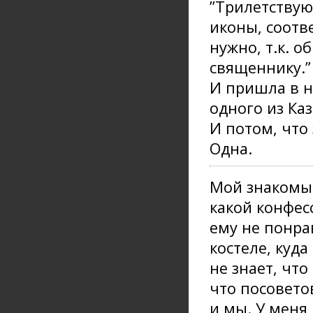
”Трилетствую
иконы, соотв
нужно, т.к. о
священнику.”
И пришла в н
одного из Ка
И потом, что
Одна.
Мой знакомый 
какой конфес
ему не понра
костеле, куда
не знает, что
что посоветов
и мы. У меня 