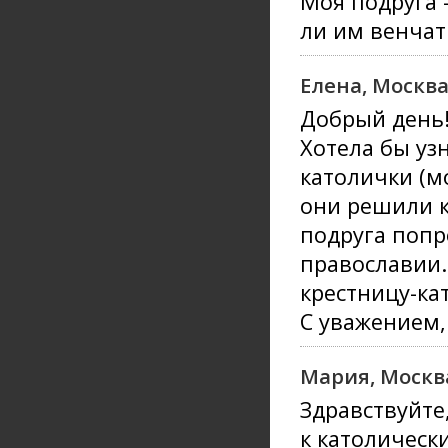
Моя подруга 
ли им венчат
Елена, Москв
Добрый день
Хотела бы узн
католички (м
они решили к
подруга попр
православии.
крестницу-ка
С уважением,
Мария, Москв
Здравствуйте
к католическ