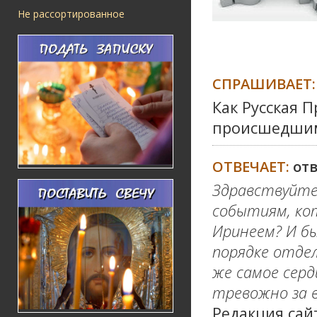
Не рассортированное
СПРАШИВАЕТ:
Как Русская 
происшедшим
ОТВЕЧАЕТ:
от
Здравствуйте.
событиям, ко
Иринеем? И б
порядке отде
же самое серд
тревожно за в
Редакция сай