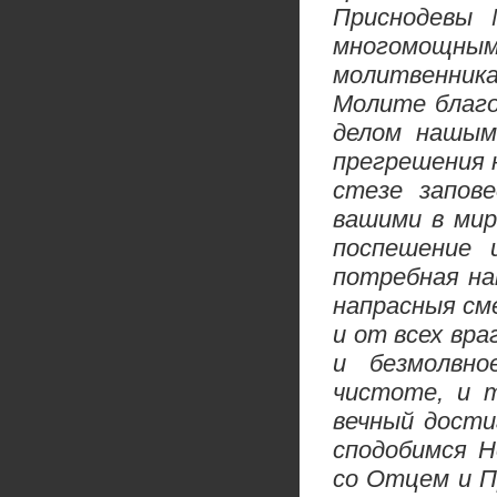
Приснодевы 
многомощн
молитвенни
Молите благо
делом нашым
прегрешения 
стезе запов
вашими в мир
поспешение 
потребная на
напрасныя см
и от всех вр
и безмолвн
чистоте, и 
вечный дости
сподобимся Н
со Отцем и П