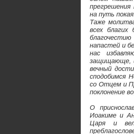
прегрешения 
на путь покая
Таже молитва
всех благих 
благочестию
напастей и б
нас избавл
защищающе, и
вечный дости
сподобимся Н
со Отцем и П
поклонение во
О присносла
Иоакиме и Ан
Царя и вел
преблагосло