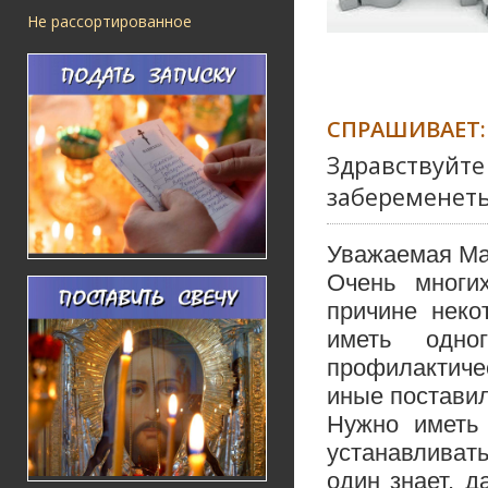
Не рассортированное
СПРАШИВАЕТ:
Здравствуйте
забеременеть
Уважаемая Ма
Очень многи
причине неко
иметь одно
профилактиче
иные поставил
Нужно иметь
устанавливать
один знает, д