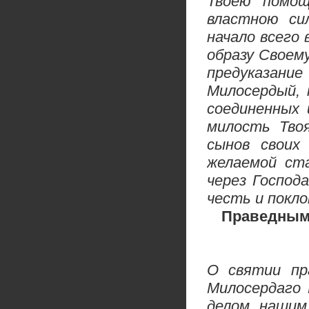
Твоею помощ
властною си
начало всего
образу Своем
предуказани
Милосердый, 
соединенных 
милость Тво
сынов своих
желаемой ст
через Господ
честь и покло
Праведным 
О святии пр
Милосердаго 
делом нашим