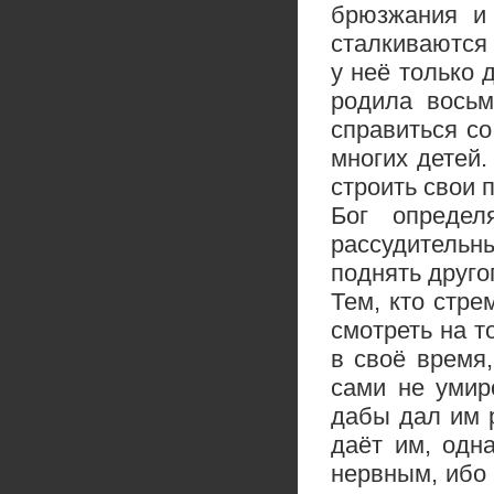
брюзжания и
сталкиваются 
у неё только 
родила восьм
справиться с
многих детей.
строить свои 
Бог опреде
рассудительн
поднять друго
Тем, кто стре
смотреть на т
в своё время,
сами не умир
дабы дал им р
даёт им, одна
нервным, ибо 