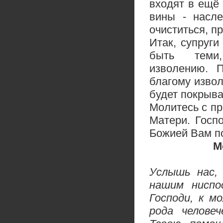
входят в ещё 
вины - насле
очиститься, п
Итак, супруг
быть теми
изволению. П
благому извол
будет покрыва
Молитесь с пр
Матери.
Госп
Божией Вам п
М
Услышь нас,
нашим ниспо
Господи, к м
рода челове