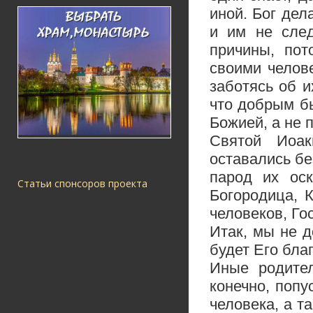
иной. Бог дел
и им не след
причины, пот
своими челове
заботясь об и
что добрым бы
Божией, а не 
Cвятой Иоак
оставались бе
парод их оск
Статьи спонсоров проекта
Богородица, 
человеков, Го
Итак, мы не 
будет Его бла
Иные родител
конечно, попу
человека, а т