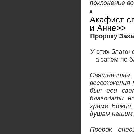
поклонение во
Акафист с
и Анне>>
Пророку Заха
У этих благоч
а затем по 
Священства 
всесожжения 
был еси све
благодати н
храме Божии,
душам нашим
Пророк днес