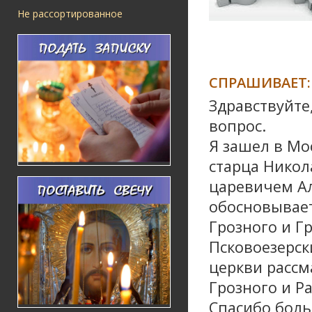
Не рассортированное
СПРАШИВАЕТ:
Здравствуйте
вопрос.
Я зашел в Мо
старца Никол
царевичем Ал
обосновывае
Грозного и Г
Псковоезерск
церкви рассм
Грозного и Р
Спасибо бол