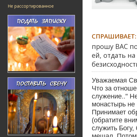
Не рассортированное
СПРАШИВАЕТ:
прошу ВАС по
ей, отдать н
безисходности
Уважаемая Св
Что за отноше
служение.." Н
монастырь не 
Принимает обр
(обратите вни
служить Богу,
мешал. Потому