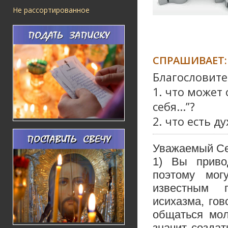
Не рассортированное
СПРАШИВАЕТ:
Благословите
1. что может 
себя...”?
2. что есть 
Уважаемый Се
1) Вы приво
поэтому мог
известным п
исихазма, гов
общаться мол
значит создат