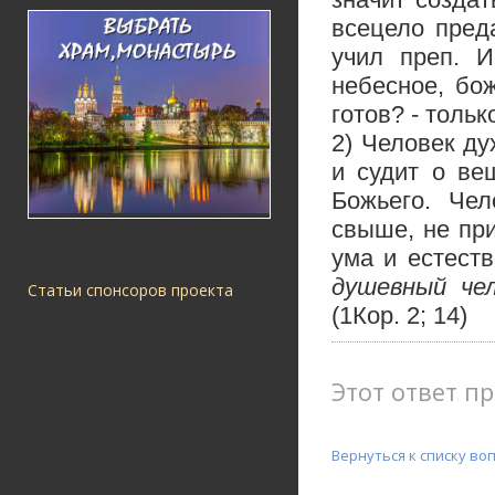
всецело преда
учил преп. 
небесное, бо
готов? - тольк
2) Человек ду
и судит о ве
Божьего. Че
свыше, не пр
ума и естеств
душевный че
Статьи спонсоров проекта
(1Кор. 2; 14)
Этот ответ пр
Вернуться к списку во