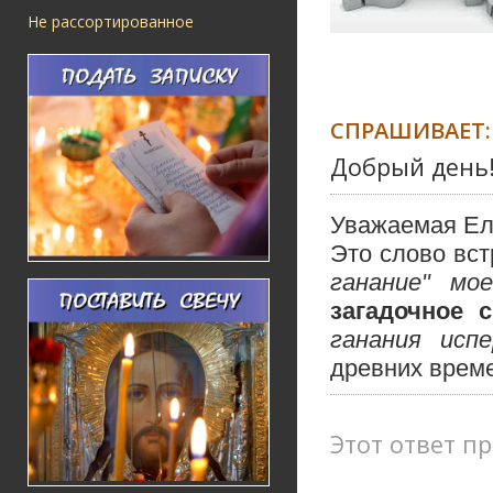
Не рассортированное
СПРАШИВАЕТ:
Добрый день!
Уважаемая Ел
Это слово вст
ганание" м
загадочное с
ганания испе
древних врем
Этот ответ пр