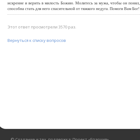
искренне и верить в милость Божию. Молитесь за мужа, чтобы он понял, 
способна стать для него спасительной от тяжкого недуга. Помоги Вам Бог!
Этот ответ просмотрели 3570 раз.
Вернуться к списку вопросов
© Создание и тех. поддержка: Проект «Епархия»