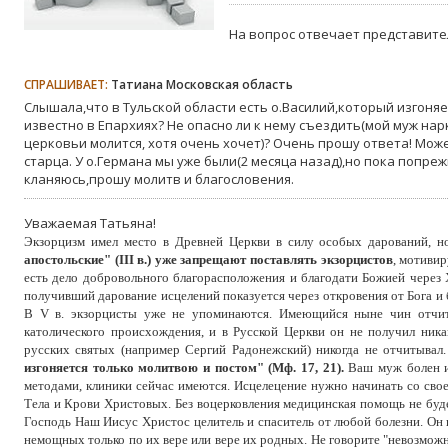
На вопрос отвечает представите
СПРАШИВАЕТ:
Татиана Московская область
Слышала,что в Тульской области есть о.Василий,который изгоняе
известно в Епархиях? Не опасно ли к нему съездить(мой муж нар
церковьи молится, хотя очень хочет)? Очень прошу ответа! Може
старца. У о.Германа мы уже были(2 месяца назад),но пока попре
кланяюсь,прошу молитв и благословения.
Уважаемая Татьяна!
Экзорцизм имел место в Древней Церкви в силу особых дарований, н
апостольские" (III в.) уже запрещают поставлять экзорцистов
, мотивир
есть дело добровольного благорасположения и благодати Божией через 
получивший дарование исцелений показуется через откровения от Бога и бл
В V в. экзорцисты уже не упоминаются. Имеющийся ныне чин отчит
католического происхождения, и в Русской Церкви он не получил ника
русских святых (например Сергий Радонежский) никогда не отчитывал
изгоняется только молитвою и постом" (Мф. 17, 21).
Ваш муж болен и
методами, клиники сейчас имеются. Исцелецение нужно начинать со сво
Тела и Крови Христовых. Без воцерковления медицинская помощь не буде
Господь Наш Иисус Христос целитель и спаситель от любой болезни. Он
немощных только по их вере или вере их родных. Не говорите "невозможн