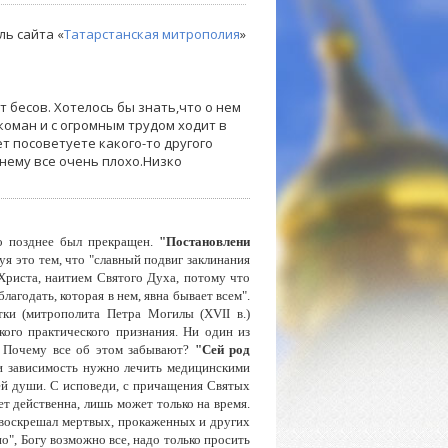
ль сайта «
Татарстанская митрополия
»
т бесов. Хотелось бы знать,что о нем
коман и с огромным трудом ходит в
т посоветуете какого-то другого
жнему все очень плохо.Низко
о позднее был прекращен.
"Постановлени
уя это тем, что "славный подвиг заклинания
Христа, нaитиeм Святого Духа, потому что
агодать, которая в нем, явна бывает всем".
ки (митрополита Петра Могилы (XVII в.)
кого практического признания. Ни один из
. Почему все об этом забывают?
"Сей род
 зависимость нужно лечить медицинскими
ей души. С исповеди, с причащения Святых
т действенна, лишь может только на время.
 воскрешал мертвых, прокаженных и других
о", Богу возможно все, надо только просить