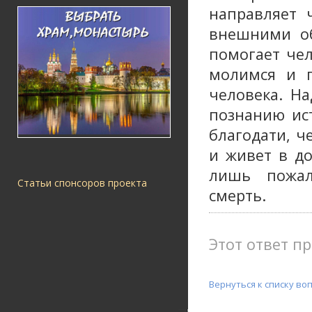
направляет 
внешними об
помогает че
молимся и п
человека. На
познанию ист
благодати, ч
и живет в до
лишь пожал
Статьи спонсоров проекта
смерть.
Этот ответ пр
Вернуться к списку во