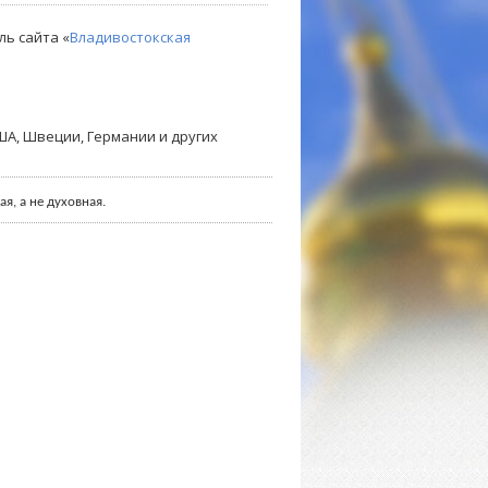
ль сайта «
Владивостокская
А, Швеции, Германии и других
я, а не духовная.