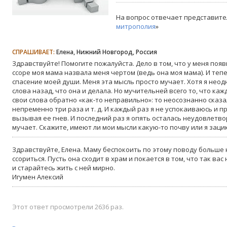
На вопрос отвечает представите
митрополия
»
СПРАШИВАЕТ:
Елена, Нижний Новгород, Россия
Здравствуйте! Помогите пожалуйста. Дело в том, что у меня поя
ссоре моя мама назвала меня чертом (ведь она моя мама). И тепе
спасение моей души. Меня эта мысль просто мучает. Хотя я нео
слова назад, что она и делала. Но мучительней всего то, что каж
свои слова обратно «как-то неправильно»: то неосознанно сказа
непременно три раза и т. д. И каждый раз я не успокаиваюсь и п
вызывая ее гнев. И последний раз я опять осталась неудовлетв
мучает. Скажите, имеют ли мои мысли какую-то почву или я заци
Здравствуйте, Елена. Маму беспокоить по этому поводу больше н
ссориться. Пусть она сходит в храм и покается в том, что так ва
и старайтесь жить с ней мирно.
Игумен Алексий
Этот ответ просмотрели 2636 раз.