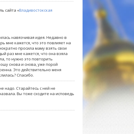
ль сайта «
Владивостокская
вилась навязчивая идея. Недавно в
рь мне кажется, что это повлияет на
днократно просила маму взять свои
дый раз мне кажется, что она взяла
ла, то нужно это повторить
рошу снова и снова, уже порой
оренна. Это действительно меня
клилась? Спасибо.
е надо. Старайтесь с ней не
с назвала. Вы тоже сходите на исповедь