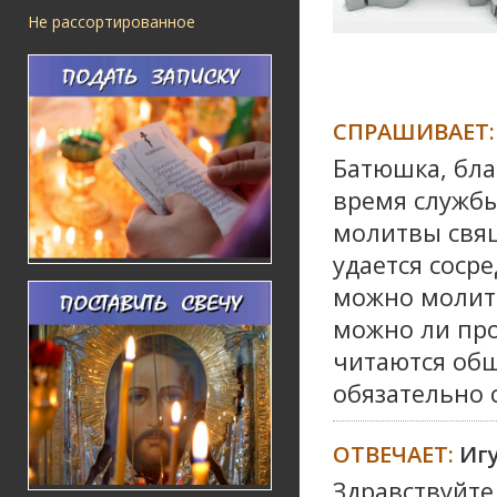
Не рассортированное
СПРАШИВАЕТ:
Батюшка, бла
время службы
молитвы свящ
удается соср
можно молить
можно ли про
читаются общ
обязательно 
ОТВЕЧАЕТ:
Иг
Здравствуйте,