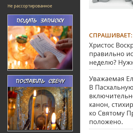
Не рассортированное
СПРАШИВАЕТ:
Христос Воск
правильно ис
неделю? Нужн
Уважаемая Ел
В Пасхальную
включительн
канон, стихи
ко Святому П
положено.