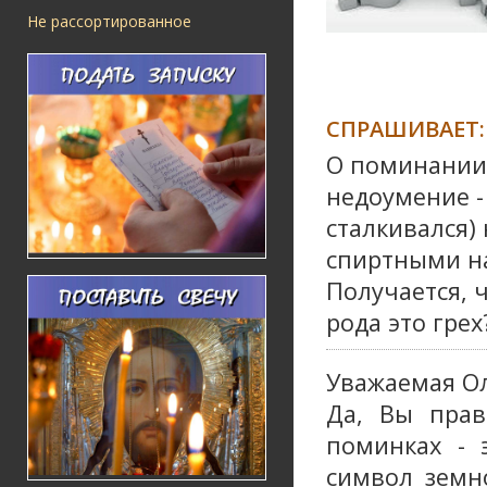
Не рассортированное
СПРАШИВАЕТ:
О поминании 
недоумение -
сталкивался)
спиртными на
Получается, 
рода это грех
Уважаемая Ол
Да, Вы прав
поминках - 
символ земн