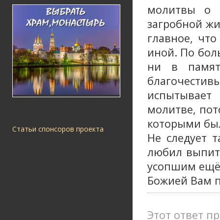
молитвы о 
загробной жи
главное, что
иной. По бол
ни в памят
благочест
испытывает
молитве, пот
которыми был
Статьи спонсоров проекта
Не следует 
любил выпить
усопшим ещё 
Божией Вам 
Этот ответ пр