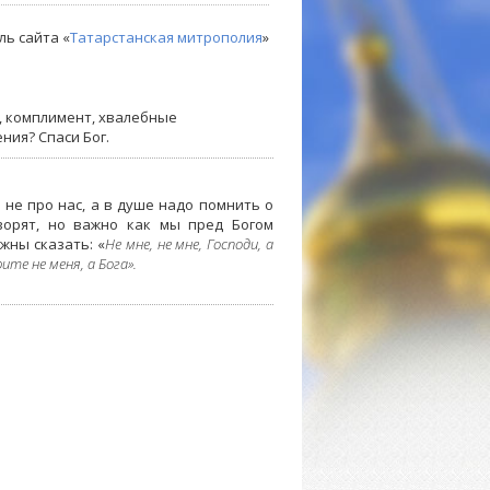
ль сайта «
Татарстанская митрополия
»
у, комплимент, хвалебные
ния? Спаси Бог.
 не про нас, а в душе надо помнить о
ворят, но важно как мы пред Богом
лжны сказать: «
Не мне, не мне, Господи, а
ите не меня, а Бога».