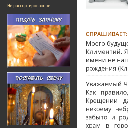
Не рассортированное
СПРАШИВАЕТ:
Моего будуще
Климентий. Я
имени не наш
рождения (Кли
Уважаемый Ч
Как правило
Крещении д
некоему неб
забыто и ро
храм в горо